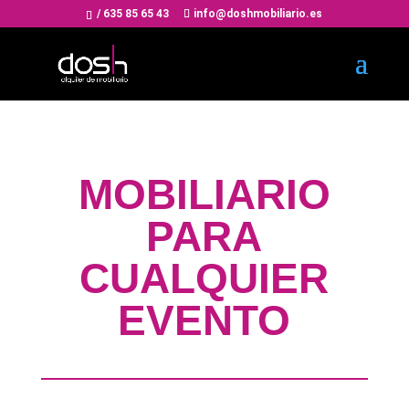
/
635 85 65 43
info@doshmobiliario.es
MOBILIARIO
PARA
CUALQUIER
EVENTO